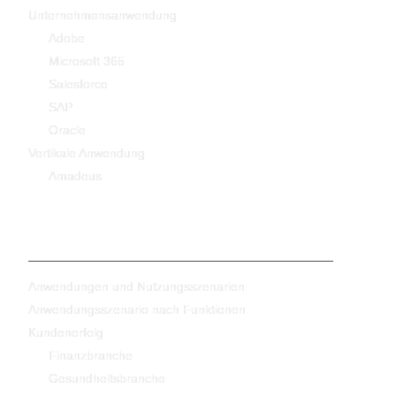
Unternehmensanwendung
Adobe
Microsoft 365
Salesforce
SAP
Oracle
Vertikale Anwendung
Amadeus
-
Anwendungen und Nutzungsszenarien
Anwendungsszenario nach Funktionen
Kundenerfolg
Finanzbranche
Gesundheitsbranche