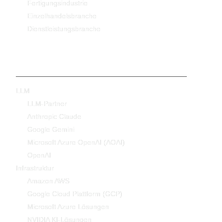
Fertigungsindustrie
Einzelhandelsbranche
Dienstleistungsbranche
Technologie
LLM
LLM-Partner
Anthropic Claude
Google Gemini
Microsoft Azure OpenAI (AOAI)
OpenAI
Infrastruktur
Amazon AWS
Google Cloud Plattform (GCP)
Microsoft Azure Lösungen
NVIDIA KI-Lösungen