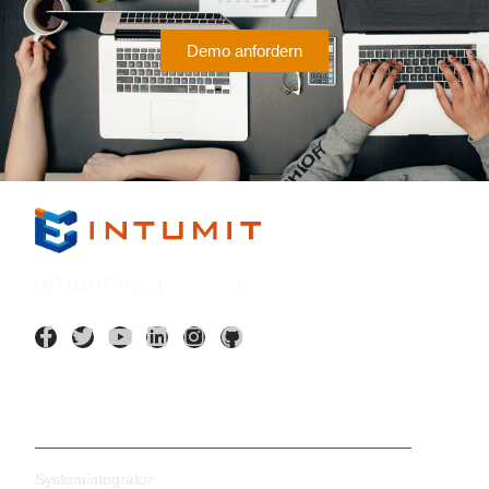
Demo anfordern
INTUMIT Inc. (
7547:TT
)
KI-Anwendungen
Systemintegrator