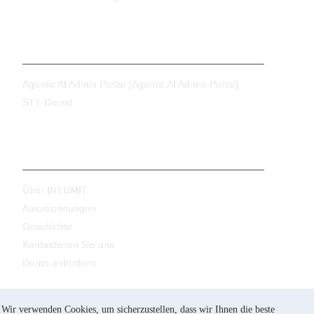
Produkte
Agentic AI Admin Portal (Agentic AI Admin-Portal)
STT-Dienst
Unternehmen
Über INTUMIT
Auszeichnungen
Geschichte
Kontaktieren Sie uns
Demo anfordern
Wir verwenden Cookies, um sicherzustellen, dass wir Ihnen die beste