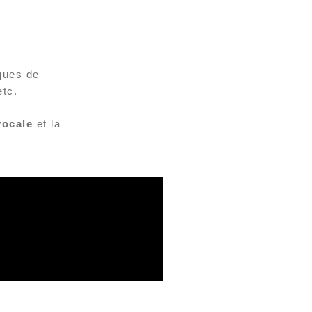
ques de
etc.
vocale
et la