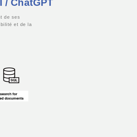
I / ChatGPT
nt de ses
ilité et de la