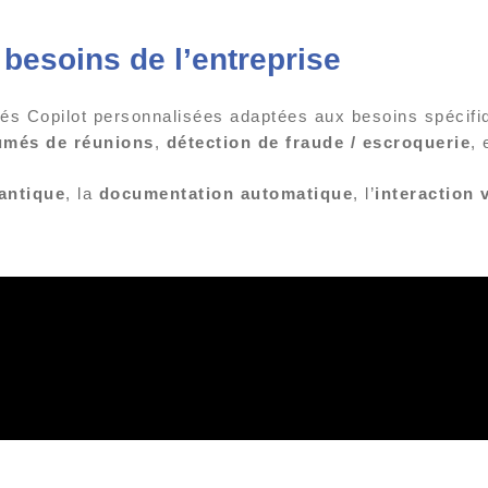
 besoins de l’entreprise
tés Copilot personnalisées adaptées aux besoins spécifi
umés de réunions
,
détection de fraude / escroquerie
, 
antique
, la
documentation automatique
, l’
interaction 